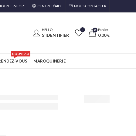
OTRE E-SHOP !
CENTRE D’AIDE
NOUS CONTACTER
HELLO,
Panier
0
0
S'IDENTIFIER
0,00
€
NOUVEAU
RENDEZ-VOUS
MAROQUINERIE