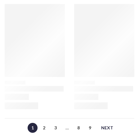
1
2
3
…
8
9
NEXT