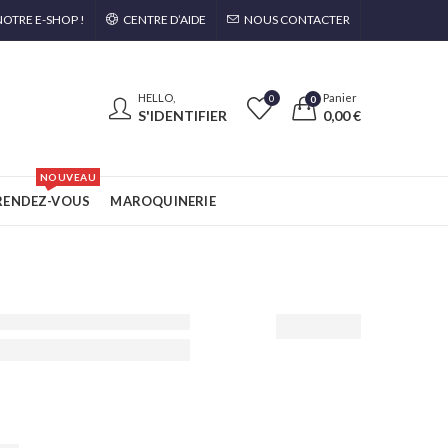
OTRE E-SHOP !
CENTRE D’AIDE
NOUS CONTACTER
HELLO,
Panier
0
0
S'IDENTIFIER
0,00
€
NOUVEAU
RENDEZ-VOUS
MAROQUINERIE